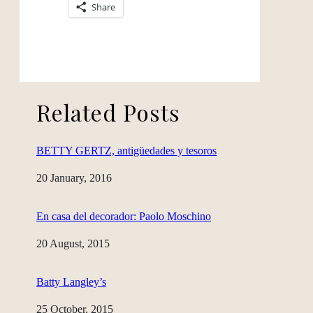
Share
Related Posts
BETTY GERTZ, antigüedades y tesoros
Date
20 January, 2016
En casa del decorador: Paolo Moschino
Date
20 August, 2015
Batty Langley’s
Date
25 October, 2015