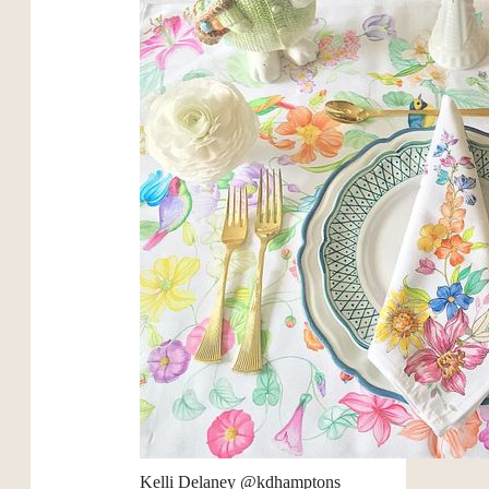
Kelli Delaney @kdhamptons