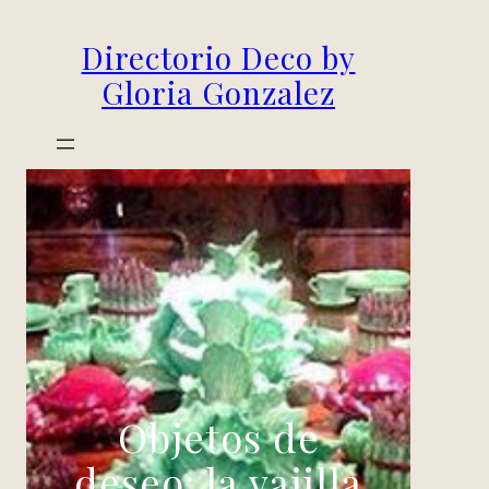
Skip
Directorio Deco by
to
content
Gloria Gonzalez
Objetos de
deseo: la vajilla