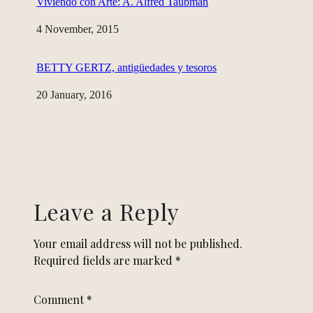
Viviendo con Arte: A. Alfred Taubman
Date
4 November, 2015
BETTY GERTZ, antigüedades y tesoros
Date
20 January, 2016
Leave a Reply
Your email address will not be published.
Required fields are marked
*
Comment
*